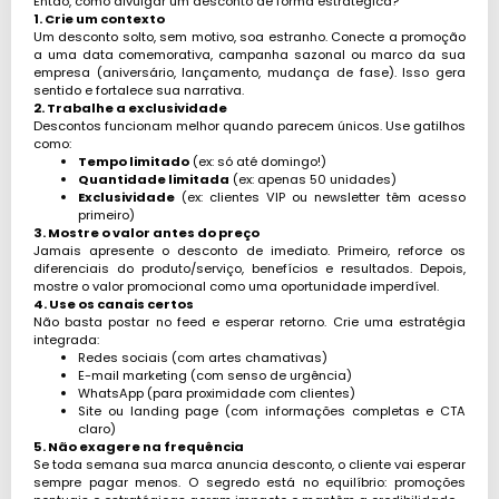
Então, como divulgar um desconto de forma estratégica?
1. Crie um contexto
Um desconto solto, sem motivo, soa estranho. Conecte a promoção
a uma data comemorativa, campanha sazonal ou marco da sua
empresa (aniversário, lançamento, mudança de fase). Isso gera
sentido e fortalece sua narrativa.
2. Trabalhe a exclusividade
Descontos funcionam melhor quando parecem únicos. Use gatilhos
como:
Tempo limitado
(ex: só até domingo!)
Quantidade limitada
(ex: apenas 50 unidades)
Exclusividade
(ex: clientes VIP ou newsletter têm acesso
primeiro)
3. Mostre o valor antes do preço
Jamais apresente o desconto de imediato. Primeiro, reforce os
diferenciais do produto/serviço, benefícios e resultados. Depois,
mostre o valor promocional como uma oportunidade imperdível.
4. Use os canais certos
Não basta postar no feed e esperar retorno. Crie uma estratégia
integrada:
Redes sociais (com artes chamativas)
E-mail marketing (com senso de urgência)
WhatsApp (para proximidade com clientes)
Site ou landing page (com informações completas e CTA
claro)
5. Não exagere na frequência
Se toda semana sua marca anuncia desconto, o cliente vai esperar
sempre pagar menos. O segredo está no equilíbrio: promoções