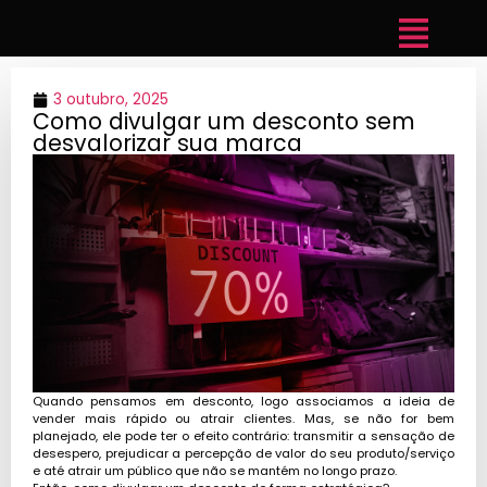
3 outubro, 2025
Como divulgar um desconto sem
desvalorizar sua marca
Quando pensamos em desconto, logo associamos a ideia de
vender mais rápido ou atrair clientes. Mas, se não for bem
planejado, ele pode ter o efeito contrário: transmitir a sensação de
desespero, prejudicar a percepção de valor do seu produto/serviço
e até atrair um público que não se mantém no longo prazo.