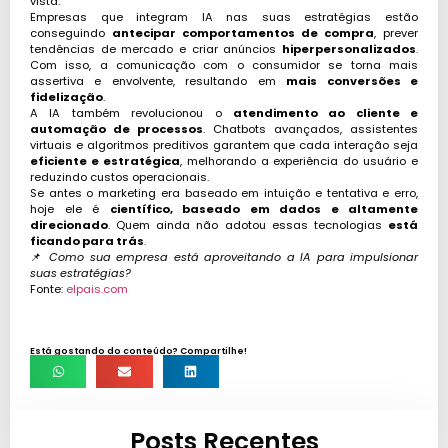
vista.
Empresas que integram IA nas suas estratégias estão
conseguindo
antecipar comportamentos de compra
, prever
tendências de mercado e criar anúncios
hiperpersonalizados
.
Com isso, a comunicação com o consumidor se torna mais
assertiva e envolvente, resultando em
mais conversões e
fidelização
.
A IA também revolucionou o
atendimento ao cliente e
automação de processos
. Chatbots avançados, assistentes
virtuais e algoritmos preditivos garantem que cada interação seja
eficiente e estratégica
, melhorando a experiência do usuário e
reduzindo custos operacionais.
Se antes o marketing era baseado em intuição e tentativa e erro,
hoje ele é
científico, baseado em dados e altamente
direcionado
. Quem ainda não adotou essas tecnologias
está
ficando para trás
.
📌
Como sua empresa está aproveitando a IA para impulsionar
suas estratégias?
Fonte:
elpais.com
Está gostando do conteúdo? Compartilhe!
Posts Recentes