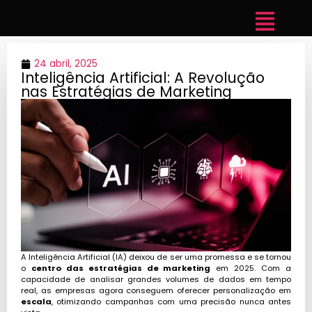
24 abril, 2025
Inteligência Artificial: A Revolução
nas Estratégias de Marketing
A Inteligência Artificial (IA) deixou de ser uma promessa e se tornou
o
centro das estratégias de marketing
em 2025. Com a
capacidade de analisar grandes volumes de dados em tempo
real, as empresas agora conseguem oferecer personalização em
escala
, otimizando campanhas com uma precisão nunca antes